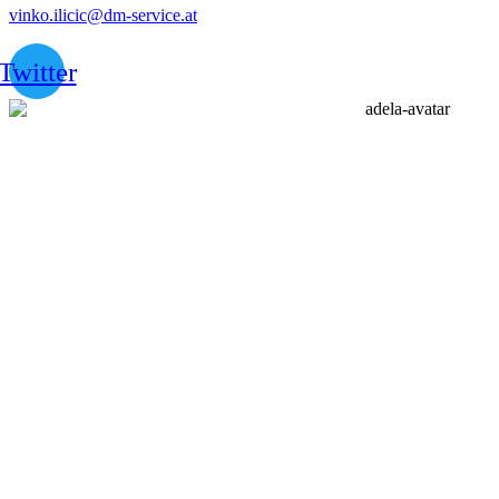
vinko.ilicic@dm-service.at
Twitter