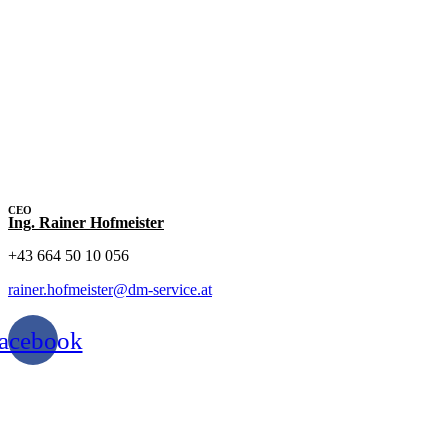
CEO
Ing. Rainer Hofmeister
+43 664 50 10 056
rainer.hofmeister@dm-service.at
acebook