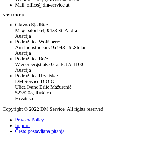
Mail: office@dm-service.at
NAŠI UREDI
Glavno Sjedište:
Magersdorf 63, 9433 St. Andrä
Austrija
Podružnica Wolfsberg:
Am Industriepark 9a 9431 St.Stefan
Austrija
Podružnica Beč:
Wienerbergstraße 9, 2. kat A-1100
Austrija
Podružnica Hrvatska:
DM Service D.O.O.
Ulica Ivane Brlić Mažuranić
5235208, Rušćica
Hrvatska
Copyright © 2022 DM Service. All rights reserved.
Privacy Policy
Imprint
Često postavljana pitanja