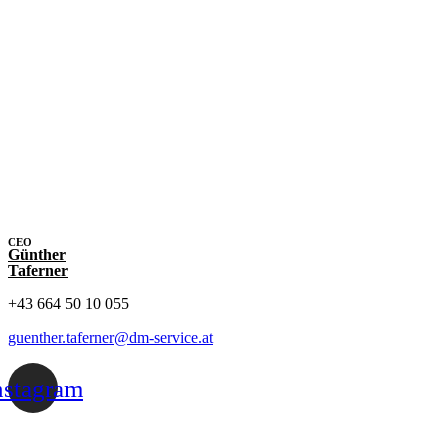
CEO
Günther
Taferner
+43 664 50 10 055
guenther.taferner@dm-service.at
nstagram