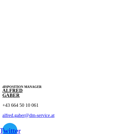
dISPOSITION MANAGER
ALFRED
GABER
+43 664 50 10 061
alfred.gaber@dm-service.at
Twitter