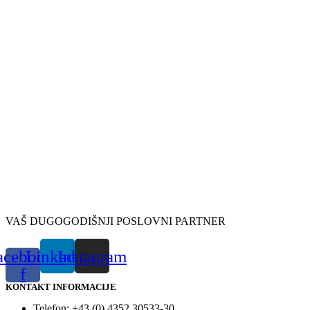
VAŠ DUGOGODIŠNJI POSLOVNI PARTNER
acebook-
Linkedin
Instagram
f
KONTAKT INFORMACIJE
Telefon: +43 (0) 4352 30533-30