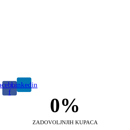
acebook-
Linkedin
f
0
%
ZADOVOLJNJIH KUPACA