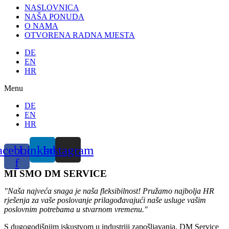
NASLOVNICA
NAŠA PONUDA
O NAMA
OTVORENA RADNA MJESTA
DE
EN
HR
Menu
DE
EN
HR
acebook-
Linkedin
Instagram
f
MI SMO DM SERVICE
"Naša najveća snaga je naša fleksibilnost! Pružamo najbolja HR
rješenja za vaše poslovanje prilagođavajući naše usluge vašim
poslovnim potrebama u stvarnom vremenu."
S dugogodišnjim iskustvom u industriji zapošljavanja, DM Service