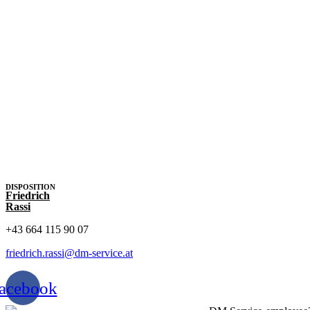
DISPOSITION
Friedrich
Rassi
+43 664 115 90 07
friedrich.rassi@dm-service.at
acebook